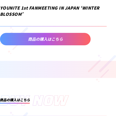
YOUNITE 1st FANMEETING IN JAPAN ‘WINTER
BLOSSOM’
商品の購入はこちら
BUY NOW
商品の購入はこちら